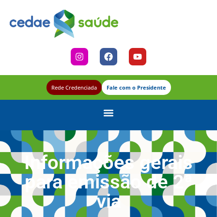
Rede Credenciada
Fale com o Presidente
Informações gerais
para emissão de 2ª
via